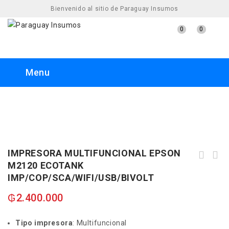
Bienvenido al sitio de Paraguay Insumos
0
0
Menu
IMPRESORA MULTIFUNCIONAL EPSON
IMPRESORA MULTIFUNCIONAL EPSON L5590
M2120 ECOTANK
ECOTANK IMP/ COP/ SCA/ FAX/ ADF/
IMP/COP/SCA/WIFI/USB/BIVOLT
USB/ WIFI/ RED/ 220V
₲
2.400.000
Tipo impresora
: Multifuncional