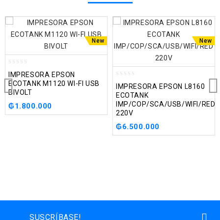
New
New
0
IMPRESORA EPSON
out
0
ECOTANK M1120 WI-FI USB
IMPRESORA EPSON L8160
of
out
BIVOLT
ECOTANK
5
of
IMP/COP/SCA/USB/WIFI/RED
₲
1.800.000
5
220V
₲
6.500.000
SUSCRÍBASE!