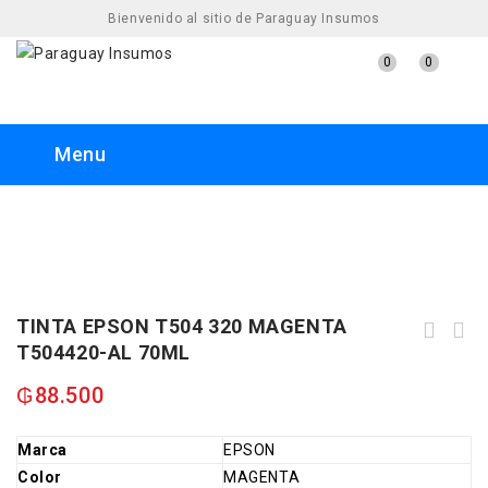
Bienvenido al sitio de Paraguay Insumos
0
0
Menu
TINTA EPSON T504 320 MAGENTA
TINTA EPSON T504 220 CYAN T504420-AL
T504420-AL 70ML
TINTA EPSON T504 420 AMARILLO
70ML
T504420-AL 70ML
₲
88.500
Marca
EPSON
Color
MAGENTA