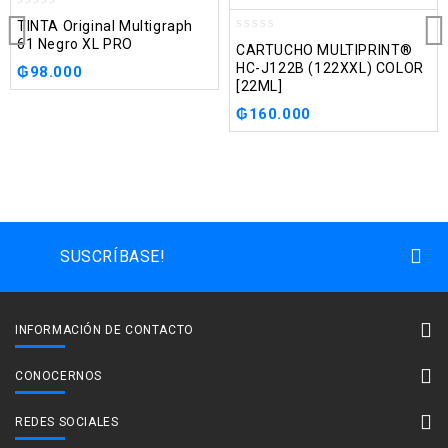
0
TINTA Original Multigraph
out
0
61 Negro XL PRO
CARTUCHO MULTIPRINT®
of
out
HC-J122B (122XXL) COLOR
5
₲
98.000
of
[22ML]
5
₲
160.000
SUSCRÍBASE!
INFORMACIÓN DE CONTACTO
CONOCERNOS
REDES SOCIALES