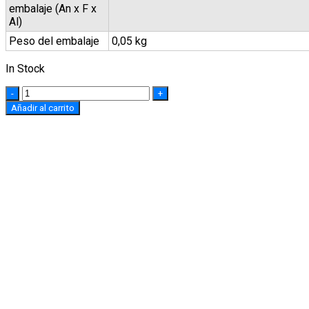
embalaje (An x F x
Al)
Peso del embalaje
0,05 kg
In Stock
Quantity
Añadir al carrito