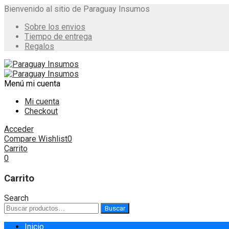
Bienvenido al sitio de Paraguay Insumos
Sobre los envios
Tiempo de entrega
Regalos
Menú
mi cuenta
Mi cuenta
Checkout
Acceder
Compare
Wishlist
0
Carrito
0
Carrito
Search
Buscar
Buscar
por:
Skip
Inicio