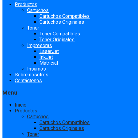
to
Productos
content
Cartuchos
Cartuchos Compatibles
Cartuchos Originales
Toner
Toner Compatibles
Toner Originales
Impresoras
LaserJet
InkJet
Matricial
Insumos
Sobre nosotros
Contáctenos
Menu
Inicio
Productos
Cartuchos
Cartuchos Compatibles
Cartuchos Originales
Toner