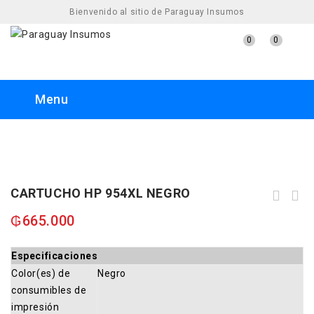
Bienvenido al sitio de Paraguay Insumos
0
0
Menu
CARTUCHO HP 954XL NEGRO
IMPRESORA EPSON L8180 ECO TANK
IMP/COP/SCA/USB/WIFI/RED 220V A3+
₲
665.000
FOTOGRAFICA
Especificaciones
Color(es) de
Negro
consumibles de
impresión