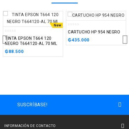
New
0
CARTUCHO HP 954 NEGRO
out
0
TINTA EPSON T664 120
of
₲
435.000
out
NEGRO T664120-AL 70 ML
5
of
5
₲
88.500
SUSCRÍBASE!
INFORMACIÓN DE CONTACTO