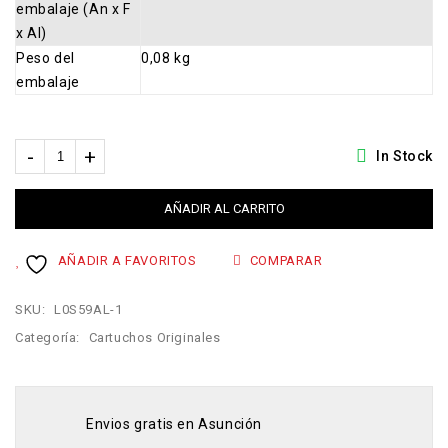
embalaje (An x F
x Al)
Peso del
0,08 kg
embalaje
In Stock
AÑADIR AL CARRITO
AÑADIR A FAVORITOS
COMPARAR
SKU:
L0S59AL-1
Categoría:
Cartuchos Originales
Envios gratis en Asunción