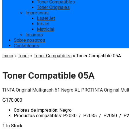
Toner Compatibles
Toner Originales
Impresoras
LaserJet
InkJet
Matricial
Insumos
Sobre nosotros
Contáctenos
Inicio
»
Toner
»
Toner Compatibles
»
Toner Compatible 05A
Toner Compatible 05A
TINTA Original Multigraph 61 Negro XL PRO
TINTA Original Mu
₲
170.000
Colores de impresión: Negro
Productos compatibles: P2030 / P2035 / P2050 / 
1 In Stock