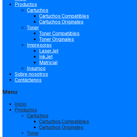
to
Productos
content
Cartuchos
Cartuchos Compatibles
Cartuchos Originales
Toner
Toner Compatibles
Toner Originales
Impresoras
LaserJet
InkJet
Matricial
Insumos
Sobre nosotros
Contáctenos
Menu
Inicio
Productos
Cartuchos
Cartuchos Compatibles
Cartuchos Originales
Toner