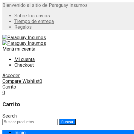
Bienvenido al sitio de Paraguay Insumos
Sobre los envios
Tiempo de entrega
Regalos
Menú
mi cuenta
Mi cuenta
Checkout
Acceder
Compare
Wishlist
0
Carrito
0
Carrito
Search
Buscar
Buscar
por:
Skip
Inicio