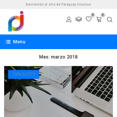
Bienvenido al sitio de Paraguay Insumos
0
0
Menu
Mes:
marzo 2018
2 Marzo 2018