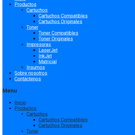
to
Productos
content
Cartuchos
Cartuchos Compatibles
Cartuchos Originales
Toner
Toner Compatibles
Toner Originales
Impresoras
LaserJet
InkJet
Matricial
Insumos
Sobre nosotros
Contáctenos
Menu
Inicio
Productos
Cartuchos
Cartuchos Compatibles
Cartuchos Originales
Toner