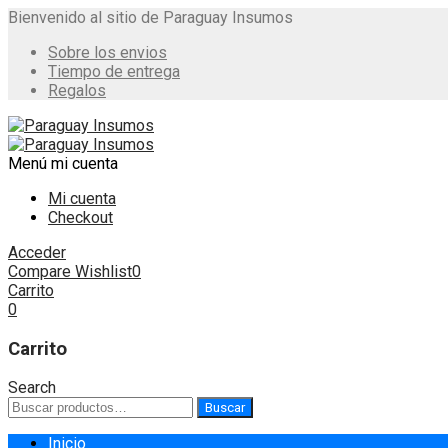
Bienvenido al sitio de Paraguay Insumos
Sobre los envios
Tiempo de entrega
Regalos
Menú
mi cuenta
Mi cuenta
Checkout
Acceder
Compare
Wishlist
0
Carrito
0
Carrito
Search
Buscar
Buscar
por:
Skip
Inicio