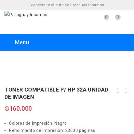
Bienvenido al sitio de Paraguay Insumos
0
0
Menu
TONER COMPATIBLE P/ HP 32A UNIDAD
DE IMAGEN
CARTUCHO MULTIPRINT® HC-J122B
(122XXL) NEGRO [24ML]
₲
160.000
Colores de impresión: Negro
Rendimiento de impresión: 23000 páginas