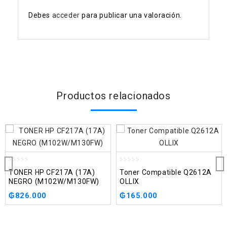
Debes
acceder
para publicar una valoración.
Productos relacionados
0
0
TONER HP CF217A (17A)
Toner Compatible Q2612A
out
out
NEGRO (M102W/M130FW)
OLLIX
of
of
5
₲
826.000
5
₲
165.000