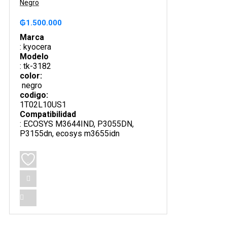
Negro
5
₲
1.500.000
Marca
: kyocera
Modelo
: tk-3182
color:
negro
codigo:
1T02L10US1
Compatibilidad
: ECOSYS M3644IND, P3055DN,
P3155dn, ecosys m3655idn