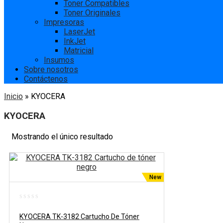
Toner Compatibles
Toner Originales
Impresoras
LaserJet
InkJet
Matricial
Insumos
Sobre nosotros
Contáctenos
Inicio
»
KYOCERA
KYOCERA
Mostrando el único resultado
New
0
out
KYOCERA TK-3182 Cartucho De Tóner
of