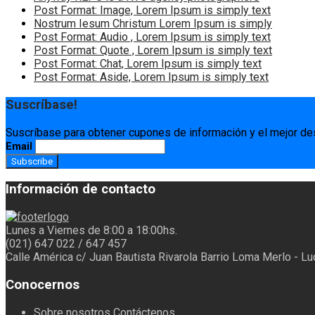
Post Format: Image, Lorem Ipsum is simply text
Nostrum Iesum Christum Lorem Ipsum is simply
Post Format: Audio , Lorem Ipsum is simply text
Post Format: Quote , Lorem Ipsum is simply text
Post Format: Chat, Lorem Ipsum is simply text
Post Format: Aside, Lorem Ipsum is simply text
Suscríbase!
Suscríbase para obtener cupones de información y el mejor de
Email
Información de contacto
Lunes a Viernes de 8:00 a 18:00hs.
(021) 647 022 / 647 457
Calle América c/ Juan Bautista Rivarola Barrio Loma Merlo - L
Conocernos
Sobre nosotros
Contáctenos