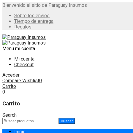
Bienvenido al sitio de Paraguay Insumos
Sobre los envios
Tiempo de entrega
Regalos
Menú
mi cuenta
Mi cuenta
Checkout
Acceder
Compare
Wishlist
0
Carrito
0
Carrito
Search
Buscar
Buscar
por:
Skip
Inicio