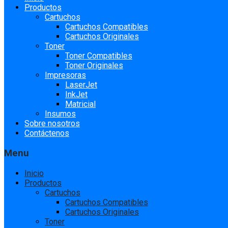
to
Productos
content
Cartuchos
Cartuchos Compatibles
Cartuchos Originales
Toner
Toner Compatibles
Toner Originales
Impresoras
LaserJet
InkJet
Matricial
Insumos
Sobre nosotros
Contáctenos
Menu
Inicio
Productos
Cartuchos
Cartuchos Compatibles
Cartuchos Originales
Toner