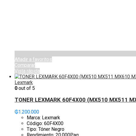
Añadir a favoritos
Comparar
Vista rápida
Lexmark
0
out of 5
TONER LEXMARK 60F4X00 (MX510 MX511 M
₲
1.200.000
Marca: Lexmark
Código: 60F4X00
Tipo: Tóner Negro
Rendimiento: 20,000Pag