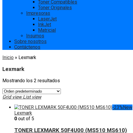
Toner Compatibles
Toner Originales
Impresoras
LaserJet
InkJet
Matricial
Insumos
Sobre nosotros
Contáctenos
Inicio
»
Lexmark
Lexmark
Mostrando los 2 resultados
Grid view
List view
-23%
New
Lexmark
0
out of 5
TONER LEXMARK 50F4U00 (MS510 MS610)