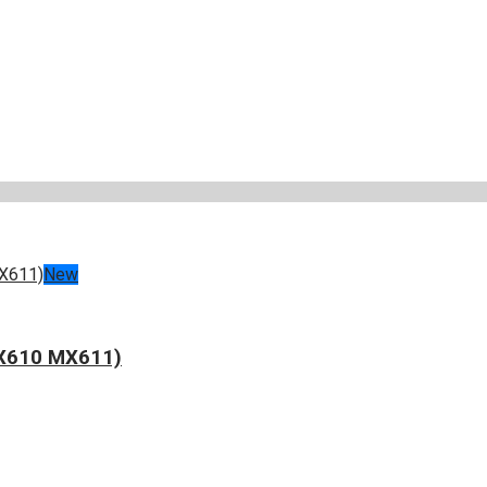
New
X610 MX611)