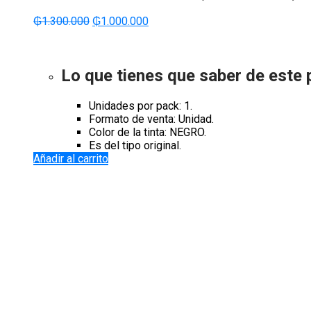
El
El
₲
1.300.000
₲
1.000.000
precio
precio
original
actual
era:
es:
Lo que tienes que saber de este
₲1.300.000.
₲1.000.000.
Unidades por pack: 1.
Formato de venta: Unidad.
Color de la tinta: NEGRO.
Es del tipo original.
Añadir al carrito