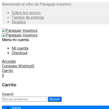
Bienvenido al sitio de Paraguay Insumos
Sobre los envios
Tiempo de entrega
Regalos
Menú
mi cuenta
Mi cuenta
Checkout
Acceder
Compare
Wishlist
0
Carrito
0
Carrito
Search
Buscar
Buscar
por:
Skip
Inicio