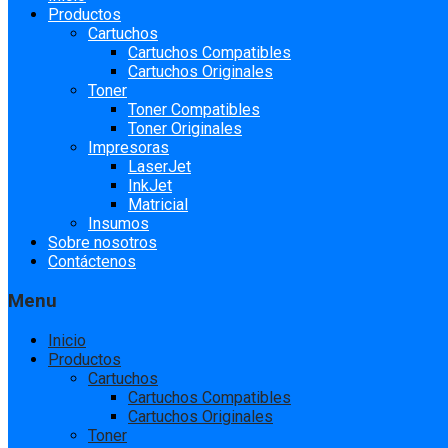
to
Productos
content
Cartuchos
Cartuchos Compatibles
Cartuchos Originales
Toner
Toner Compatibles
Toner Originales
Impresoras
LaserJet
InkJet
Matricial
Insumos
Sobre nosotros
Contáctenos
Menu
Inicio
Productos
Cartuchos
Cartuchos Compatibles
Cartuchos Originales
Toner